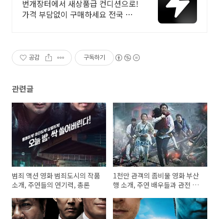
브랜드 중고거래
번개장터에서 새상품급 컨디션으로!
가격 부담없이 구매하세요 전국 각
지에서 올라오는 전국구 최다 상품
매일 10만 개 이상의 신규 상품 업로
드
공감
구독하기
관련글
범죄 액션 영화 범죄도시의 작품
1천만 관객의 좀비물 영화 부산
소개, 주연들의 연기력, 총론
행 소개, 주연 배우들과 관전 포
인트