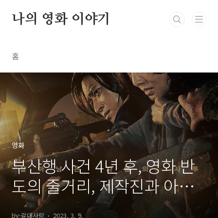
본문 바로가기
나의 영화 이야기
홈
영화
부산행 사건 4년 후, 영화 반
도의 줄거리, 제작진과 아쉬
웠던 점
by 갈대사랑
2023. 3. 9.