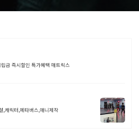
 적립금 즉시할인 특가혜택 매트릭스
페이셜,캐릭터,메타버스,애니제작