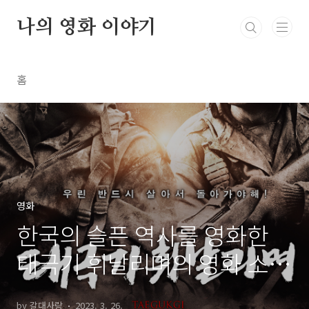
본문 바로가기
나의 영화 이야기
홈
영화
한국의 슬픈 역사를 영화한
태극기 휘날리며의 영화 소
개, 한국전쟁, 그리고 감상평
by 갈대사랑
2023. 3. 26.