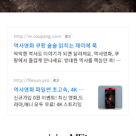
http://m.coupang.com
광고
역사영화 쿠팡 술술 읽히는 재미에 푹
딱딱한 역사도 이야기가 되면 달라져요. 역사영화, 쿠
팡에서 즐겁게 만나세요. 방대한 역사를 핵심만 쏙! 역
사도서, 효율적인 학습을 시작하세요.
http://filesun.pro
광고
역사영화 파일썬 초고속, 4K 실
시간 보기!
신규가입 0원 이벤트! 최신 영화,드
라마,애니 모두 무료! 4K 스트리밍