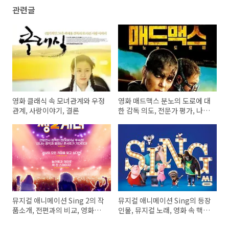
관련글
영화 클래식 속 모녀관계와 우정
영화 매드맥스 분노의 도로에 대
관계, 사랑이야기, 결론
한 감독 의도, 전문가 평가, 나의
의견
뮤지컬 애니메이션 Sing 2의 작
뮤지컬 애니메이션 Sing의 등장
품소개, 전편과의 비교, 영화속
인물, 뮤지컬 노래, 영화 속 핵심
뮤지컬 노래
내용